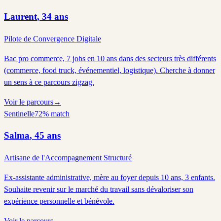
Laurent
,
34
ans
Pilote de Convergence Digitale
Bac pro commerce, 7 jobs en 10 ans dans des secteurs très différents
(commerce, food truck, événementiel, logistique). Cherche à donner
un sens à ce parcours zigzag.
Voir le parcours
→
Sentinelle
72
% match
Salma
,
45
ans
Artisane de l'Accompagnement Structuré
Ex-assistante administrative, mère au foyer depuis 10 ans, 3 enfants.
Souhaite revenir sur le marché du travail sans dévaloriser son
expérience personnelle et bénévole.
Voir le parcours
→